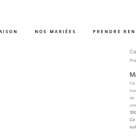
AISON
NOS MARIÉES
PRENDRE REN
Ca
Pr
M
Ce 
man
de 
une
35
Ce 
tui