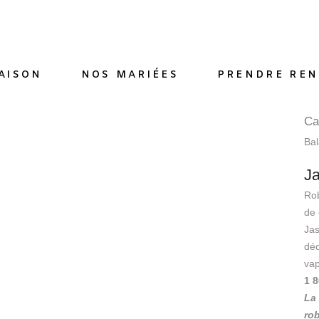
AISON
NOS MARIÉES
PRENDRE REN
Ca
Bal
J
Rob
de 
Jas
déc
vap
1 
La 
ro