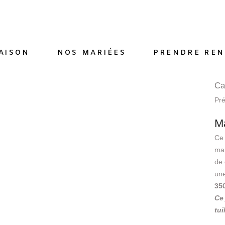
AISON
NOS MARIÉES
PRENDRE REN
Ca
Pr
M
Ce 
man
de 
une
35
Ce 
tui