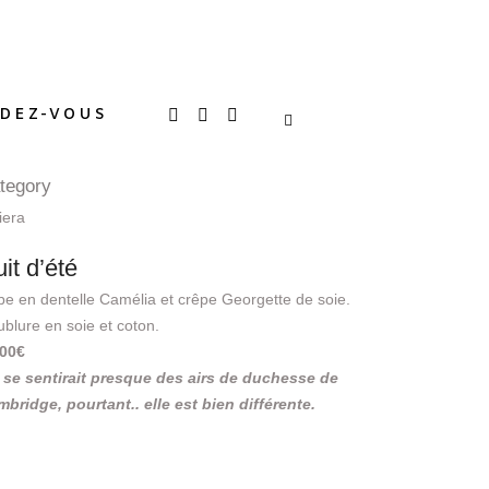
DEZ-VOUS
tegory
iera
it d’été
e en dentelle Camélia et crêpe Georgette de soie.
blure en soie et coton.
000€
 se sentirait presque des airs de duchesse de
bridge, pourtant.. elle est bien différente.