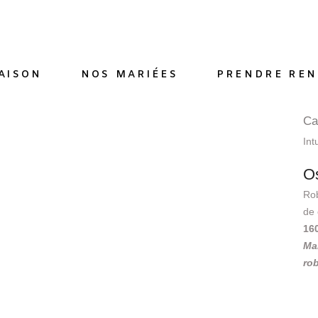
AISON
NOS MARIÉES
PRENDRE REN
Ca
Int
O
Rob
de 
16
Ma
rob