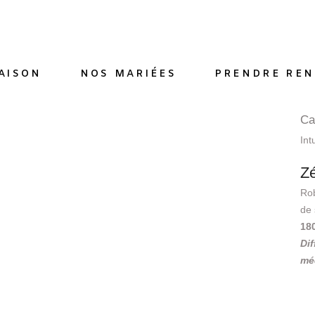
AISON
NOS MARIÉES
PRENDRE REN
Ca
Int
Zé
Rob
de 
18
Dif
mé