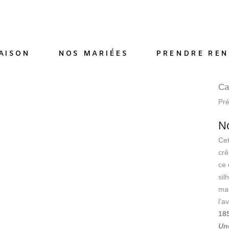
AISON
NOS MARIÉES
PRENDRE REN
Ca
Pr
N
Cet
crê
ce 
sil
man
l’a
18
Une