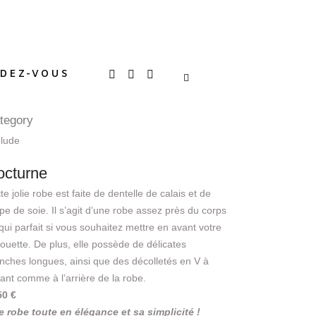
DEZ-VOUS
tegory
élude
octurne
te jolie robe est faite de dentelle de calais et de
pe de soie. Il s’agit d’une robe assez près du corps
qui parfait si vous souhaitez mettre en avant votre
houette. De plus, elle possède de délicates
ches longues, ainsi que des décolletés en V à
vant comme à l’arrière de la robe.
50 €
 robe toute en élégance et sa simplicité !